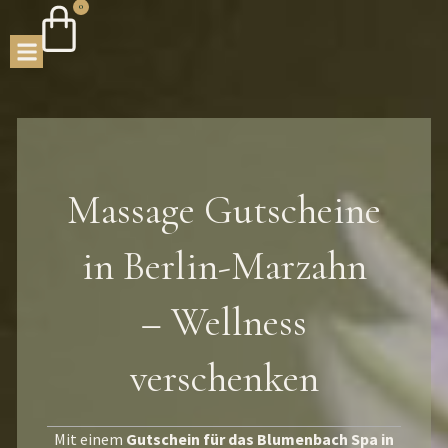
0
Massage Gutscheine
in Berlin-Marzahn
– Wellness
verschenken
Mit einem
Gutschein für das Blumenbach Spa in