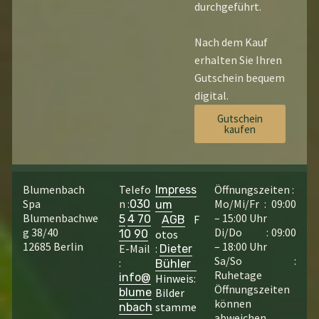
durchgeführt.
Nach dem Kauf
erhalten Sie Ihren
Gutschein bequem
digital.
Gutschein
kaufen
Blumenbach
Telefo
Öffnungszeiten :
Impress
Spa
n :
Mo/Mi/Fr : 09:00
030
um
Blumenbachwe
– 15:00 Uhr
5
4 70
F
AGB
g 38/40
Di/Do : 09:00
10 90
otos
12685 Berlin
– 18:00 Uhr
E-Mail
:
Dieter
Sa/So :
:
Bühler
Ruhetage
info@
Hinweis:
Öffnungszeiten
blume
Bilder
können
stamme
nbach
abweichen