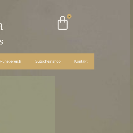
a
0
s
Ruhebereich
Gutscheinshop
Kontakt