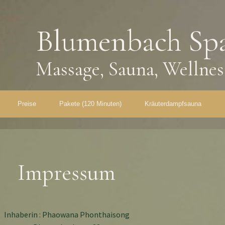
Blumenbach Sp
Massage, Sauna, Wellnes
Preise
Pakete (120 Minuten)
Kräuterdampfsauna
Impressum
Inhaberin : Phaowana Phonthaisong